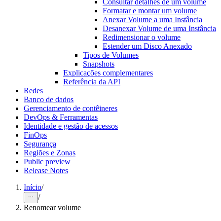
Consultar detalhes de um volume
Formatar e montar um volume
Anexar Volume a uma Instância
Desanexar Volume de uma Instância
Redimensionar o volume
Estender um Disco Anexado
Tipos de Volumes
Snapshots
Explicações complementares
Referência da API
Redes
Banco de dados
Gerenciamento de contêineres
DevOps & Ferramentas
Identidade e gestão de acessos
FinOps
Segurança
Regiões e Zonas
Public preview
Release Notes
Início
/
/
Renomear volume