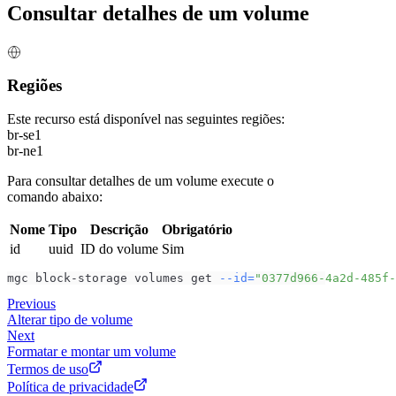
Consultar detalhes de um volume
Regiões
Este recurso está disponível nas seguintes regiões:
br-se1
br-ne1
Para consultar detalhes de um volume execute o
comando abaixo:
Nome
Tipo
Descrição
Obrigatório
id
uuid
ID do volume
Sim
mgc block-storage volumes get 
--id
=
"0377d966-4a2d-485f-
Previous
Alterar tipo de volume
Next
Formatar e montar um volume
Termos de uso
Política de privacidade