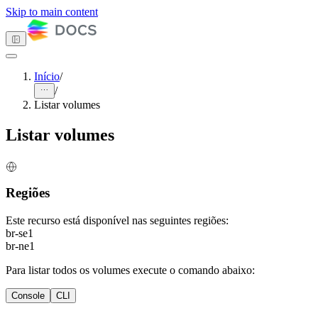
Skip to main content
Início
/
/
Tema escuro
Listar volumes
Listar volumes
Primeiros passos
Computação
Armazenamento
Regiões
Object Storage
Block Storage
Este recurso está disponível nas seguintes regiões:
Visão Geral
br-se1
Como fazer
br-ne1
Volumes
Criar volume
Para listar todos os volumes execute o comando abaixo:
Listar volumes
Deletar volume
Console
CLI
Renomear
volume