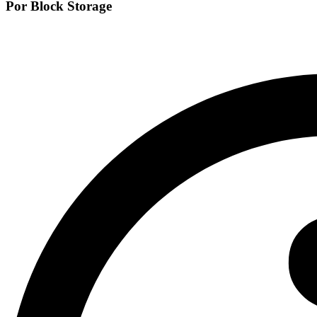
Por Block Storage
Alterar tipo de
volume
Consultar
detalhes de um
volume
Formatar e
montar um
volume
Anexar Volume
a uma Instância
Desanexar
Volume de uma
Instância
Redimensionar
o volume
Estender um
Disco Anexado
Tipos de Volumes
Snapshots
Explicações complementares
Referência da API
Redes
Banco de dados
Gerenciamento de contêineres
DevOps & Ferramentas