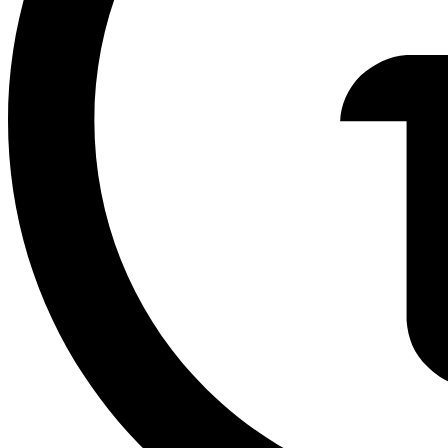
Identidade e gestão de acessos
FinOps
Segurança
Regiões e Zonas
Public preview
Release Notes