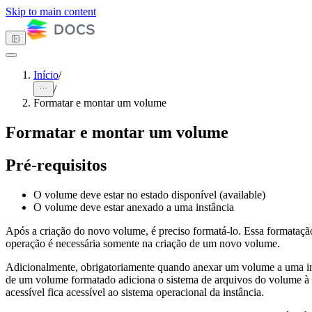
Skip to main content
Início
/
/
Tema escuro
Formatar e montar um volume
Formatar e montar um volume
Primeiros passos
Pré-requisitos
Computação
Armazenamento
Object Storage
O volume deve estar no estado disponível (available)
Block Storage
O volume deve estar anexado a uma instância
Visão Geral
Como fazer
Após a criação do novo volume, é preciso formatá-lo. Essa formatação
Volumes
operação é necessária somente na criação de um novo volume.
Criar volume
Adicionalmente, obrigatoriamente quando anexar um volume a uma in
Listar volumes
de um volume formatado adiciona o sistema de arquivos do volume à h
Deletar volume
acessível fica acessível ao sistema operacional da instância.
Renomear
volume