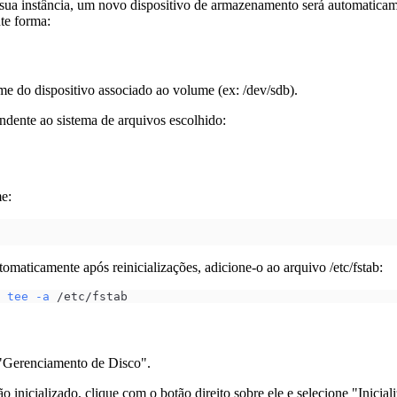
sua instância, um novo dispositivo de armazenamento será automatica
te forma:
ome do dispositivo associado ao volume (ex: /dev/sdb).
dente ao sistema de arquivos escolhido:
e:
omaticamente após reinicializações, adicione-o ao arquivo /etc/fstab:
tee
-a
 /etc/fstab
 "Gerenciamento de Disco".
 inicializado, clique com o botão direito sobre ele e selecione "Iniciali