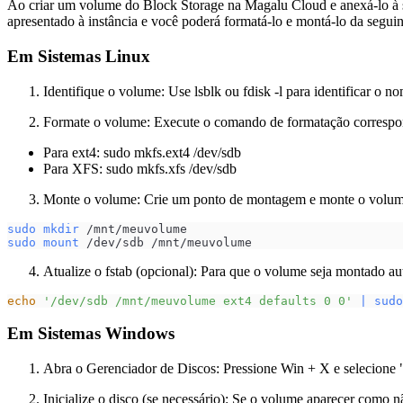
Ao criar um volume do Block Storage na Magalu Cloud e anexá-lo à 
Alterar tipo de
apresentado à instância e você poderá formatá-lo e montá-lo da seguin
volume
Consultar
Em Sistemas Linux
detalhes de um
volume
Formatar e
Identifique o volume: Use lsblk ou fdisk -l para identificar o n
montar um
volume
Formate o volume: Execute o comando de formatação correspon
Anexar Volume
Para ext4: sudo mkfs.ext4 /dev/sdb
a uma Instância
Para XFS: sudo mkfs.xfs /dev/sdb
Desanexar
Volume de uma
Monte o volume: Crie um ponto de montagem e monte o volum
Instância
Redimensionar
sudo
mkdir
 /mnt/meuvolume
o volume
sudo
mount
 /dev/sdb /mnt/meuvolume
Estender um
Disco Anexado
Atualize o fstab (opcional): Para que o volume seja montado aut
Tipos de Volumes
Snapshots
echo
'/dev/sdb /mnt/meuvolume ext4 defaults 0 0'
|
sudo
Explicações complementares
Referência da API
Em Sistemas Windows
Redes
Banco de dados
Abra o Gerenciador de Discos: Pressione Win + X e selecione
Gerenciamento de contêineres
DevOps & Ferramentas
Inicialize o disco (se necessário): Se o volume aparecer como não