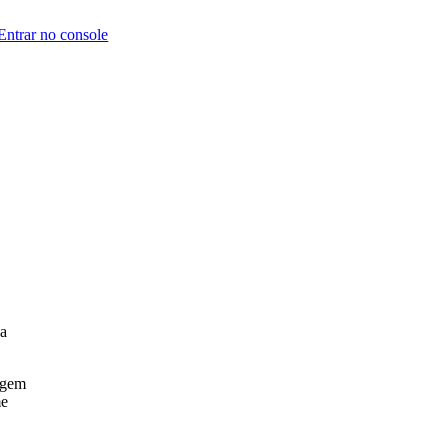
Entrar no console
sa
agem
me