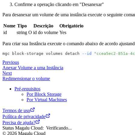
Confirme a operação clicando em "Desanexar"
Para desanexar um volume de uma instância execute o seguinte coman
Nome
Tipo
Descrição
Obrigatório
id
string
O id do volume
Yes
Para criar sua Instância execute o comando abaixo de acordo ajustand
mgc block-storage volumes detach 
--id
"ccea5ec2-851a-4c
Previous
Anexar Volume a uma Instância
Next
Redimensionar o volume
Pré-requisitos
Por Block Storage
Por Virtual Machines
Termos de uso
Política de privacidade
Precisa de ajuda?
Status Magalu Cloud:
Verificando...
©
2026
Magalu Cloud