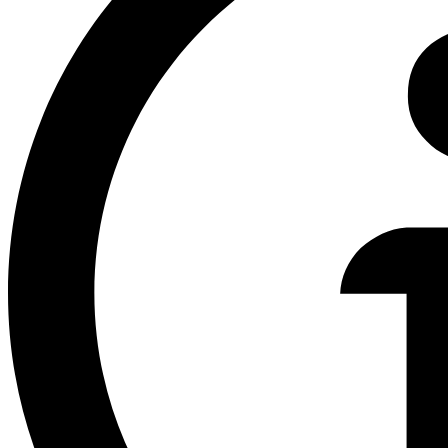
Identidade e gestão de acessos
FinOps
Segurança
Regiões e Zonas
Public preview
Release Notes