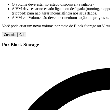
Alterar tipo de
O volume deve estar no estado disponível (available)
volume
A VM deve estar no estado ligada ou desligada (running, sto
Consultar
(stopped) para não gerar inconsistência nos seus dados.
detalhes de um
A VM e o Volume não devem ter nenhuma ação em progresso.
volume
Formatar e
Você pode criar um novo volume por meio de Block Storage ou Virtu
montar um
volume
Console
CLI
Anexar Volume
a uma Instância
Por Block Storage
Desanexar
Volume de uma
Instância
Redimensionar
o volume
Estender um
Disco Anexado
Tipos de Volumes
Snapshots
Explicações complementares
Referência da API
Redes
Banco de dados
Gerenciamento de contêineres
DevOps & Ferramentas