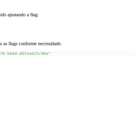
do ajustando a flag:
o as flags conforme necessidade.
76-b8dd-dd53a025c96e"