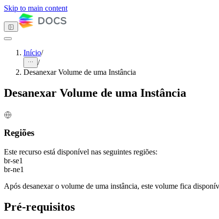
Skip to main content
Início
/
/
Tema escuro
Desanexar Volume de uma Instância
Desanexar Volume de uma Instância
Primeiros passos
Computação
Armazenamento
Regiões
Object Storage
Block Storage
Este recurso está disponível nas seguintes regiões:
Visão Geral
br-se1
Como fazer
br-ne1
Volumes
Criar volume
Após desanexar o volume de uma instância, este volume fica disponíve
Listar volumes
Deletar volume
Pré-requisitos
Renomear
volume