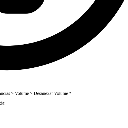
stâncias > Volume > Desanexar Volume *
ia: