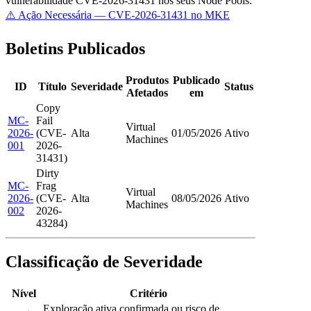
vulnerabilidade CVE-2026-31431 nos seus Node Pools:
⚠️ Ação Necessária — CVE-2026-31431 no MKE
Boletins Publicados
Produtos
Publicado
ID
Título
Severidade
Status
Afetados
em
Copy
MC-
Fail
Virtual
2026-
(CVE-
Alta
01/05/2026
Ativo
Machines
001
2026-
31431)
Dirty
MC-
Frag
Virtual
2026-
(CVE-
Alta
08/05/2026
Ativo
Machines
002
2026-
43284)
Classificação de Severidade
Nível
Critério
Exploração ativa confirmada ou risco de