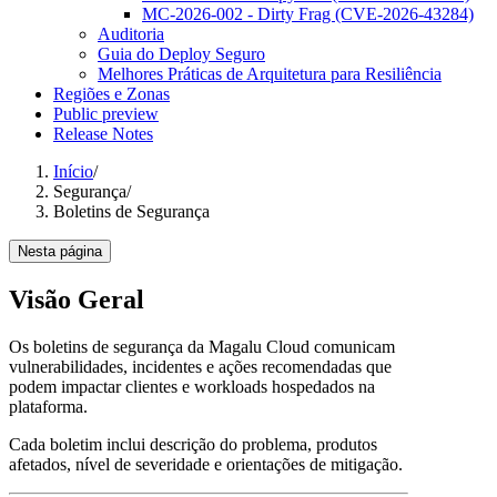
MC-2026-002 - Dirty Frag (CVE-2026-43284)
Auditoria
Guia do Deploy Seguro
Melhores Práticas de Arquitetura para Resiliência
Regiões e Zonas
Public preview
Release Notes
Início
/
Segurança
/
Boletins de Segurança
Nesta página
Visão Geral
Os boletins de segurança da Magalu Cloud comunicam
vulnerabilidades, incidentes e ações recomendadas que
podem impactar clientes e workloads hospedados na
plataforma.
Cada boletim inclui descrição do problema, produtos
afetados, nível de severidade e orientações de mitigação.