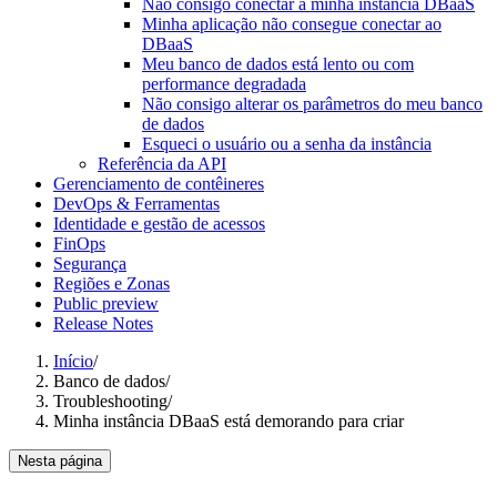
Não consigo conectar a minha instância DBaaS
Minha aplicação não consegue conectar ao
DBaaS
Meu banco de dados está lento ou com
performance degradada
Não consigo alterar os parâmetros do meu banco
de dados
Esqueci o usuário ou a senha da instância
Referência da API
Gerenciamento de contêineres
DevOps & Ferramentas
Identidade e gestão de acessos
FinOps
Segurança
Regiões e Zonas
Public preview
Release Notes
Início
/
Banco de dados
/
Troubleshooting
/
Minha instância DBaaS está demorando para criar
Nesta página