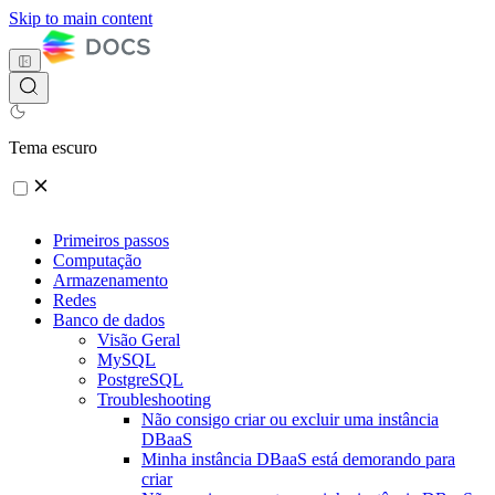
Skip to main content
Tema escuro
Primeiros passos
Computação
Armazenamento
Redes
Banco de dados
Visão Geral
MySQL
PostgreSQL
Troubleshooting
Não consigo criar ou excluir uma instância
DBaaS
Minha instância DBaaS está demorando para
criar