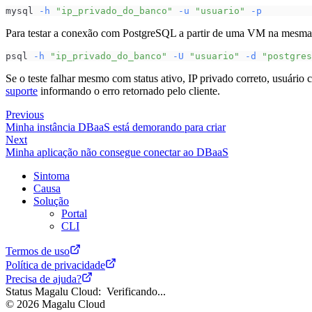
mysql 
-h
"ip_privado_do_banco"
-u
"usuario"
-p
Para testar a conexão com PostgreSQL a partir de uma VM na mesma 
psql 
-h
"ip_privado_do_banco"
-U
"usuario"
-d
"postgres
Se o teste falhar mesmo com status ativo, IP privado correto, usuário
suporte
informando o erro retornado pelo cliente.
Previous
Minha instância DBaaS está demorando para criar
Next
Minha aplicação não consegue conectar ao DBaaS
Sintoma
Causa
Solução
Portal
CLI
Termos de uso
Política de privacidade
Precisa de ajuda?
Status Magalu Cloud:
Verificando...
©
2026
Magalu Cloud