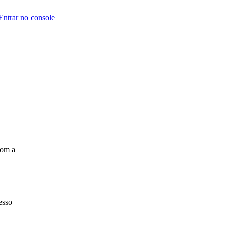
Entrar no console
com a
esso