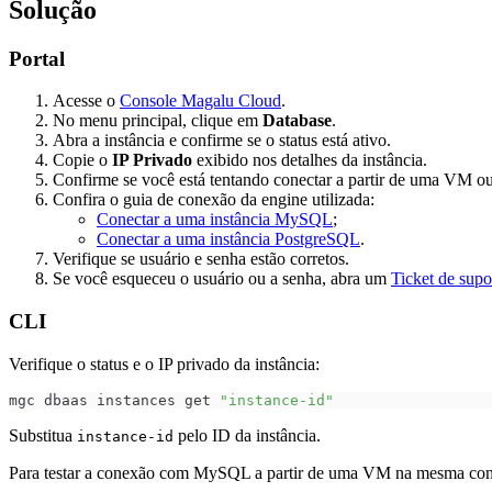
Solução
Não consigo conectar a
minha instância DBaaS
Minha aplicação não
Portal
consegue conectar ao
DBaaS
Acesse o
Console Magalu Cloud
.
Meu banco de dados está
No menu principal, clique em
Database
.
lento ou com performance
Abra a instância e confirme se o status está ativo.
degradada
Copie o
IP Privado
exibido nos detalhes da instância.
Não consigo alterar os
Confirme se você está tentando conectar a partir de uma VM o
parâmetros do meu banco de
Confira o guia de conexão da engine utilizada:
dados
Conectar a uma instância MySQL
;
Esqueci o usuário ou a senha
Conectar a uma instância PostgreSQL
.
da instância
Verifique se usuário e senha estão corretos.
Referência da API
Se você esqueceu o usuário ou a senha, abra um
Ticket de supo
Gerenciamento de contêineres
DevOps & Ferramentas
CLI
Identidade e gestão de acessos
FinOps
Verifique o status e o IP privado da instância:
Segurança
Regiões e Zonas
mgc dbaas instances get 
"instance-id"
Public preview
Release Notes
Substitua
pelo ID da instância.
instance-id
Para testar a conexão com MySQL a partir de uma VM na mesma cont