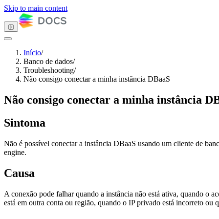
Skip to main content
Início
/
Banco de dados
/
Tema escuro
Troubleshooting
/
Não consigo conectar a minha instância DBaaS
Não consigo conectar a minha instância D
Primeiros passos
Computação
Sintoma
Armazenamento
Redes
Não é possível conectar a instância DBaaS usando um cliente de ba
Banco de dados
engine.
Visão Geral
MySQL
PostgreSQL
Causa
Troubleshooting
Não consigo criar ou excluir
A conexão pode falhar quando a instância não está ativa, quando o a
uma instância DBaaS
está em outra conta ou região, quando o IP privado está incorreto ou
Minha instância DBaaS está
demorando para criar