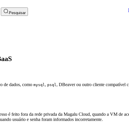
Pesquisar
BaaS
nco de dados, como
,
, DBeaver ou outro cliente compatível 
mysql
psql
cesso é feito fora da rede privada da Magalu Cloud, quando a VM de ac
 quando usuário e senha foram informados incorretamente.