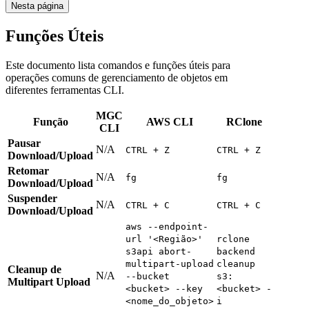
Nesta página
Funções Úteis
Este documento lista comandos e funções úteis para
operações comuns de gerenciamento de objetos em
diferentes ferramentas CLI.
MGC
Função
AWS CLI
RClone
CLI
Pausar
N/A
CTRL + Z
CTRL + Z
Download/Upload
Retomar
N/A
fg
fg
Download/Upload
Suspender
N/A
CTRL + C
CTRL + C
Download/Upload
aws --endpoint-
url '<Região>'
rclone
s3api abort-
backend
multipart-upload
cleanup
Cleanup de
N/A
--bucket
s3:
Multipart Upload
<bucket> --key
<bucket> -
<nome_do_objeto>
i