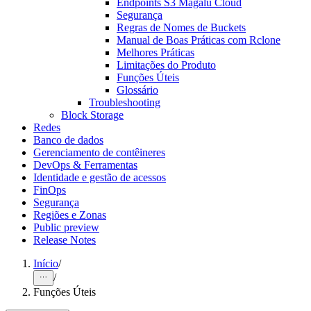
Endpoints S3 Magalu Cloud
Segurança
Regras de Nomes de Buckets
Manual de Boas Práticas com Rclone
Melhores Práticas
Limitações do Produto
Funções Úteis
Glossário
Troubleshooting
Block Storage
Redes
Banco de dados
Gerenciamento de contêineres
DevOps & Ferramentas
Identidade e gestão de acessos
FinOps
Segurança
Regiões e Zonas
Public preview
Release Notes
Início
/
/
Funções Úteis