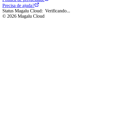
Complementares
Precisa de ajuda?
Forma de Cobrança
Status Magalu Cloud:
Verificando...
Endpoints S3 Magalu
©
2026
Magalu Cloud
Cloud
Segurança
Regras de Nomes de
Buckets
Manual de Boas
Práticas com Rclone
Melhores Práticas
Limitações do Produto
Funções Úteis
Glossário
Troubleshooting
Block Storage
Redes
Banco de dados
Gerenciamento de contêineres
DevOps & Ferramentas
Identidade e gestão de acessos
FinOps
Segurança
Regiões e Zonas
Public preview
Release Notes