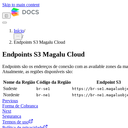
Skip to main content
Início
/
/
Tema escuro
Endpoints S3 Magalu Cloud
Endpoints S3 Magalu Cloud
Primeiros passos
Endpoints são os endereços de conexão com as available zones da mag
Computação
Atualmente, as regiões disponíveis são:
Armazenamento
Object Storage
Nome da Região
Código da Região
Endpoint S3
Visão Geral
Sudeste
br-se1
https://br-se1.magaluobj
Início Rápido
Como Fazer
Nordeste
br-ne1
https://br-ne1.magaluobj
Ferramentas Compatíveis
Previous
Classes de Armazenamento
Forma de Cobrança
Controle de Acessos e
Next
Dados
Segurança
Casos de Uso
Termos de uso
Explicações
Política de privacidade