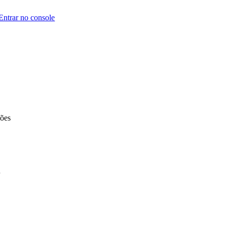
Entrar no console
iões
u