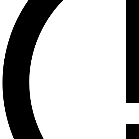
DevOps & Ferramentas
Identidade e gestão de acessos
FinOps
Segurança
Regiões e Zonas
Public preview
Release Notes