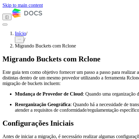
Skip to main content
Início
/
/
Tema escuro
Migrando Buckets com Rclone
Migrando Buckets com Rclone
Primeiros passos
Este guia tem como objetivo fornecer um passo a passo para realizar a
Computação
distintas dentro de um mesmo provedor utilizando a ferramenta Rclone
Armazenamento
migração de buckets incluem:
Object Storage
Visão Geral
Mudança de Provedor de Cloud
: Quando uma organização d
Início Rápido
Como Fazer
Reorganização Geográfica
: Quando há a necessidade de trans
Ferramentas Compatíveis
atender a requisitos de conformidade/regulamentação específico
Classes de Armazenamento
Controle de Acessos e
Configurações Iniciais
Dados
Casos de Uso
Migrando Buckets
Antes de iniciar a migração, é necessário realizar algumas configuraçõe