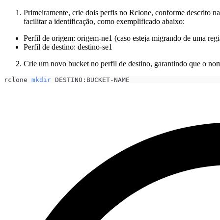
com Rclone
Primeiramente, crie dois perfis no Rclone, conforme descrito n
Armazenamento e
facilitar a identificação, como exemplificado abaixo:
Entrega de Conteúdo
de Mídia
Perfil de origem: origem-ne1 (caso esteja migrando de uma re
Compartilhar
Perfil de destino: destino-se1
Gravações de Tela
Backups e
Crie um novo bucket no perfil de destino, garantindo que o no
Arquivamento de
Dados
rclone 
mkdir
 DESTINO:BUCKET-NAME
Backup com Restic +
Rclone
Backup com Arcserve
UDP
Utilizando Milvus na
Magalu Cloud
Hospedagem de
Conteúdo e Cache
com Cloudflare CDN
Explicações
Complementares
Troubleshooting
Block Storage
Redes
Banco de dados
Gerenciamento de contêineres