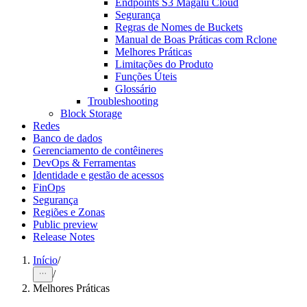
Endpoints S3 Magalu Cloud
Segurança
Regras de Nomes de Buckets
Manual de Boas Práticas com Rclone
Melhores Práticas
Limitações do Produto
Funções Úteis
Glossário
Troubleshooting
Block Storage
Redes
Banco de dados
Gerenciamento de contêineres
DevOps & Ferramentas
Identidade e gestão de acessos
FinOps
Segurança
Regiões e Zonas
Public preview
Release Notes
Início
/
/
Melhores Práticas