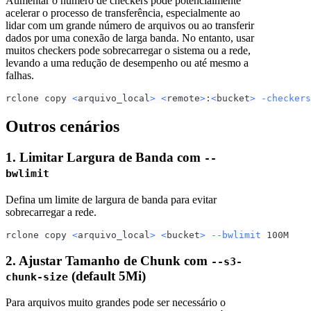
Aumentar o número de checkers pode potencialmente
acelerar o processo de transferência, especialmente ao
lidar com um grande número de arquivos ou ao transferir
dados por uma conexão de larga banda. No entanto, usar
muitos checkers pode sobrecarregar o sistema ou a rede,
levando a uma redução de desempenho ou até mesmo a
falhas.
rclone copy 
<
arquivo_local
>
<
remote
>
:
<
bucket
>
-checkers
Outros cenários
1. Limitar Largura de Banda com
--
bwlimit
Defina um limite de largura de banda para evitar
sobrecarregar a rede.
rclone copy 
<
arquivo_local
>
<
bucket
>
--bwlimit
 100M
2. Ajustar Tamanho de Chunk com
--s3-
(default 5Mi)
chunk-size
Para arquivos muito grandes pode ser necessário o