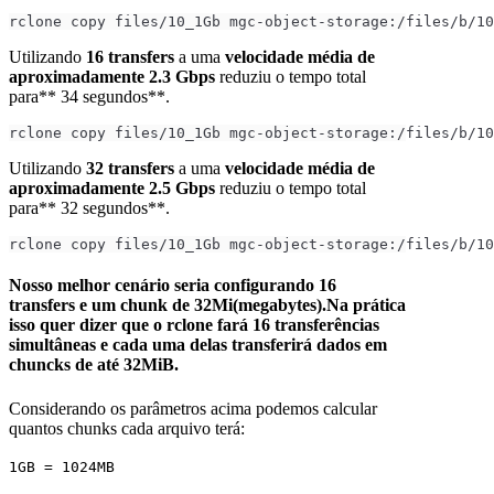
rclone copy files/10_1Gb mgc-object-storage:/files/b/10
Utilizando
16 transfers
a uma
velocidade média de
aproximadamente 2.3 Gbps
reduziu o tempo total
para** 34 segundos**.
rclone copy files/10_1Gb mgc-object-storage:/files/b/10
Utilizando
32 transfers
a uma
velocidade média de
aproximadamente 2.5 Gbps
reduziu o tempo total
para** 32 segundos**.
rclone copy files/10_1Gb mgc-object-storage:/files/b/10
Nosso melhor cenário seria configurando 16
transfers e um chunk de 32Mi(megabytes).Na prática
isso quer dizer que o rclone fará 16 transferências
simultâneas e cada uma delas transferirá dados em
chuncks de até 32MiB.
Considerando os parâmetros acima podemos calcular
quantos chunks cada arquivo terá:
1GB = 1024MB