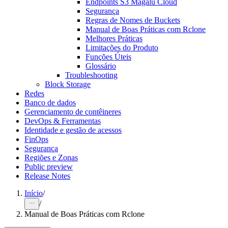
Endpoints S3 Magalu Cloud
Segurança
Regras de Nomes de Buckets
Manual de Boas Práticas com Rclone
Melhores Práticas
Limitações do Produto
Funções Úteis
Glossário
Troubleshooting
Block Storage
Redes
Banco de dados
Gerenciamento de contêineres
DevOps & Ferramentas
Identidade e gestão de acessos
FinOps
Segurança
Regiões e Zonas
Public preview
Release Notes
Início
/
/
Manual de Boas Práticas com Rclone