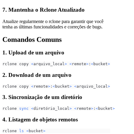
7. Mantenha o Rclone Atualizado
Atualize regularmente o rclone para garantir que você
tenha as últimas funcionalidades e correções de bugs.
Comandos Comuns
1. Upload de um arquivo
rclone copy 
<
arquivo_local
>
<
remote
>
:
<
bucket
>
2. Download de um arquivo
rclone copy 
<
remote
>
:
<
bucket
>
<
arquivo_local
>
3. Sincronização de um diretório
rclone 
sync
<
diretório_local
>
<
remote
>
:
<
bucket
>
4. Listagem de objetos remotos
rclone 
ls
<
bucket
>