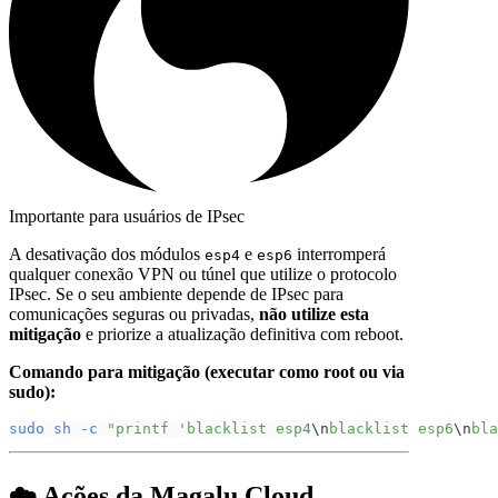
Importante para usuários de IPsec
A desativação dos módulos
e
interromperá
esp4
esp6
qualquer conexão VPN ou túnel que utilize o protocolo
IPsec. Se o seu ambiente depende de IPsec para
comunicações seguras ou privadas,
não utilize esta
mitigação
e priorize a atualização definitiva com reboot.
Comando para mitigação (executar como root ou via
sudo):
sudo
sh
-c
"printf 'blacklist esp4
\n
blacklist esp6
\n
bla
☁️ Ações da Magalu Cloud