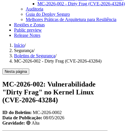
MC-2026-002 - Dirty Frag (CVE-2026-43284)
Auditoria
Guia do Deploy Seguro
Melhores Práticas de Arquitetura para Resiliência
Regiões e Zonas
Public preview
Release Notes
Início
/
Segurança
/
Boletins de Segurança
/
MC-2026-002 - Dirty Frag (CVE-2026-43284)
Nesta página
MC-2026-002: Vulnerabilidade
"Dirty Frag" no Kernel Linux
(CVE-2026-43284)
ID do Boletim:
MC-2026-0002
Data de Publicação:
08/05/2026
Gravidade:
🔴 Alta