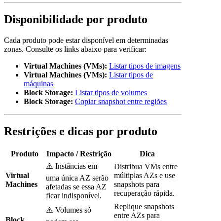
Disponibilidade por produto
Cada produto pode estar disponível em determinadas
zonas. Consulte os links abaixo para verificar:
Virtual Machines (VMs):
Listar tipos de imagens
Virtual Machines (VMs):
Listar tipos de
máquinas
Block Storage:
Listar tipos de volumes
Block Storage:
Copiar snapshot entre regiões
Restrições e dicas por produto
Produto
Impacto / Restrição
Dica
⚠️ Instâncias em
Distribua VMs entre
Virtual
múltiplas AZs e use
uma única AZ serão
Machines
snapshots para
afetadas se essa AZ
recuperação rápida.
ficar indisponível.
Replique snapshots
⚠️ Volumes só
entre AZs para
Block