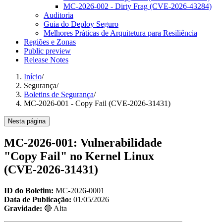
MC-2026-002 - Dirty Frag (CVE-2026-43284)
Auditoria
Guia do Deploy Seguro
Melhores Práticas de Arquitetura para Resiliência
Regiões e Zonas
Public preview
Release Notes
Início
/
Segurança
/
Boletins de Segurança
/
MC-2026-001 - Copy Fail (CVE-2026-31431)
Nesta página
MC-2026-001: Vulnerabilidade
"Copy Fail" no Kernel Linux
(CVE-2026-31431)
ID do Boletim:
MC-2026-0001
Data de Publicação:
01/05/2026
Gravidade:
🔴 Alta