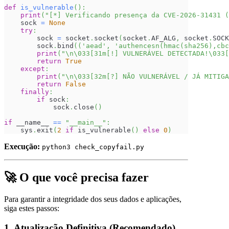
def
is_vulnerable
(
)
:
print
(
"[*] Verificando presença da CVE-2026-31431 (
    sock 
=
None
try
:
        sock 
=
 socket
.
socket
(
socket
.
AF_ALG
,
 socket
.
SOCK
        sock
.
bind
(
(
'aead'
,
'authencesn(hmac(sha256),cbc
print
(
"\n\033[31m[!] VULNERÁVEL DETECTADA!\033[
return
True
except
:
print
(
"\n\033[32m[?] NÃO VULNERÁVEL / JÁ MITIGA
return
False
finally
:
if
 sock
:
            sock
.
close
(
)
if
 __name__ 
==
"__main__"
:
    sys
.
exit
(
2
if
 is_vulnerable
(
)
else
0
)
Execução:
python3 check_copyfail.py
🚀 O que você precisa fazer
Para garantir a integridade dos seus dados e aplicações,
siga estes passos:
1. Atualização Definitiva (Recomendado)