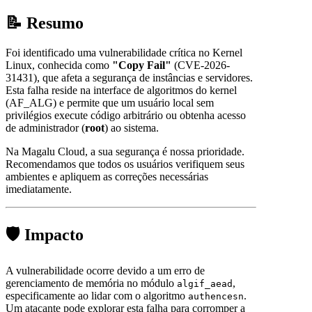
📝 Resumo
Foi identificado uma vulnerabilidade crítica no Kernel
Linux, conhecida como
"Copy Fail"
(CVE-2026-
31431), que afeta a segurança de instâncias e servidores.
Esta falha reside na interface de algoritmos do kernel
(AF_ALG) e permite que um usuário local sem
privilégios execute código arbitrário ou obtenha acesso
de administrador (
root
) ao sistema.
Na Magalu Cloud, a sua segurança é nossa prioridade.
Recomendamos que todos os usuários verifiquem seus
ambientes e apliquem as correções necessárias
imediatamente.
🛡️ Impacto
A vulnerabilidade ocorre devido a um erro de
gerenciamento de memória no módulo
,
algif_aead
especificamente ao lidar com o algoritmo
.
authencesn
Um atacante pode explorar esta falha para corromper a