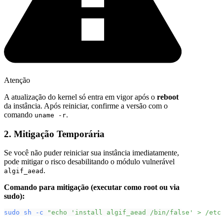
Atenção
A atualização do kernel só entra em vigor após o
reboot
da instância. Após reiniciar, confirme a versão com o
comando
.
uname -r
2. Mitigação Temporária
Se você não puder reiniciar sua instância imediatamente,
pode mitigar o risco desabilitando o módulo vulnerável
.
algif_aead
Comando para mitigação (executar como root ou via
sudo):
sudo
sh
-c
"echo 'install algif_aead /bin/false' > /etc