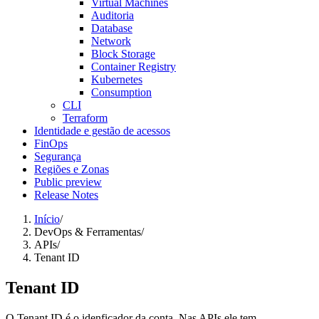
Virtual Machines
Auditoria
Database
Network
Block Storage
Container Registry
Kubernetes
Consumption
CLI
Terraform
Identidade e gestão de acessos
FinOps
Segurança
Regiões e Zonas
Public preview
Release Notes
Início
/
DevOps & Ferramentas
/
APIs
/
Tenant ID
Tenant ID
O Tenant ID é o idenficador da conta. Nas APIs ele tem