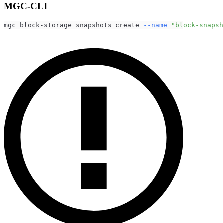
MGC-CLI
mgc block-storage snapshots create 
--name
"block-snapsh