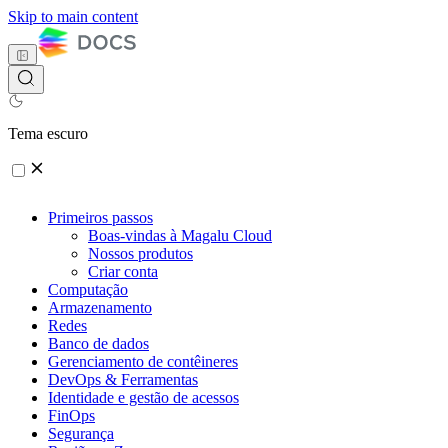
Skip to main content
Tema escuro
Primeiros passos
Boas-vindas à Magalu Cloud
Nossos produtos
Criar conta
Computação
Armazenamento
Redes
Banco de dados
Gerenciamento de contêineres
DevOps & Ferramentas
Identidade e gestão de acessos
FinOps
Segurança