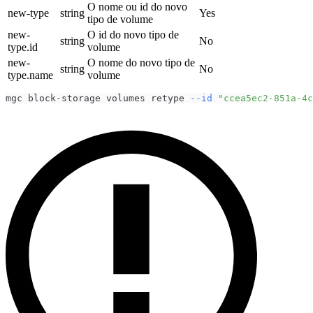
O nome ou id do novo
new-type
string
Yes
tipo de volume
new-
O id do novo tipo de
string
No
type.id
volume
new-
O nome do novo tipo de
string
No
type.name
volume
mgc block-storage volumes retype 
--id
"ccea5ec2-851a-4c