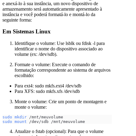
e anexá-lo à sua instância, um novo dispositivo de
armazenamento será automaticamente apresentado à
instância e você poderá formatá-lo e montá-lo da
seguinte forma:
Em Sistemas Linux
Identifique o volume: Use lsblk ou fdisk -l para
identificar o nome do dispositivo associado ao
volume (ex: /dev/sdb).
Formate o volume: Execute o comando de
formatação correspondente ao sistema de arquivos
escolhido:
Para ext4: sudo mkfs.ext4 /dev/sdb
Para XFS: sudo mkfs.xfs /dev/sdb
Monte o volume: Crie um ponto de montagem e
monte o volume:
sudo
mkdir
 /mnt/meuvolume
sudo
mount
 /dev/sdb /mnt/meuvolume
Atualize o fstab (opcional): Para que o volume