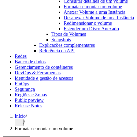
Consultar detalhes de um volume
Formatar e montar um volume
Anexar Volume a uma Instância
Desanexar Volume de uma Instância
Redimensionar o volume
Estender um Disco Anexado
Tipos de Volumes
Snapshots
Explicações complementares
Referência da API
Redes
Banco de dados
Gerenciamento de contêineres
DevOps & Ferramentas
Identidade e gestão de acessos
FinOps
Segurança
Regiões e Zonas
Public preview
Release Notes
Início
/
/
Formatar e montar um volume