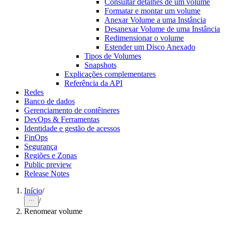
Consultar detalhes de um volume
Formatar e montar um volume
Anexar Volume a uma Instância
Desanexar Volume de uma Instância
Redimensionar o volume
Estender um Disco Anexado
Tipos de Volumes
Snapshots
Explicações complementares
Referência da API
Redes
Banco de dados
Gerenciamento de contêineres
DevOps & Ferramentas
Identidade e gestão de acessos
FinOps
Segurança
Regiões e Zonas
Public preview
Release Notes
Início
/
/
Renomear volume