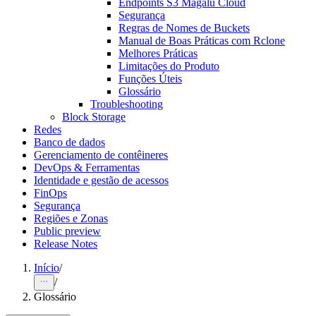
Endpoints S3 Magalu Cloud
Segurança
Regras de Nomes de Buckets
Manual de Boas Práticas com Rclone
Melhores Práticas
Limitações do Produto
Funções Úteis
Glossário
Troubleshooting
Block Storage
Redes
Banco de dados
Gerenciamento de contêineres
DevOps & Ferramentas
Identidade e gestão de acessos
FinOps
Segurança
Regiões e Zonas
Public preview
Release Notes
Início
/
/
Glossário