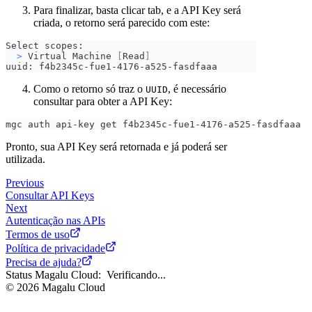
Para finalizar, basta clicar tab, e a API Key será
criada, o retorno será parecido com este:
Select scopes:
>
 Virtual Machine 
[
Read
]
uuid: f4b2345c-fue1-4176-a525-fasdfaaa
Como o retorno só traz o
, é necessário
UUID
consultar para obter a API Key:
mgc auth api-key get f4b2345c-fue1-4176-a525-fasdfaaa
Pronto, sua API Key será retornada e já poderá ser
utilizada.
Previous
Consultar API Keys
Next
Autenticação nas APIs
Termos de uso
Política de privacidade
Precisa de ajuda?
Status Magalu Cloud:
Verificando...
©
2026
Magalu Cloud