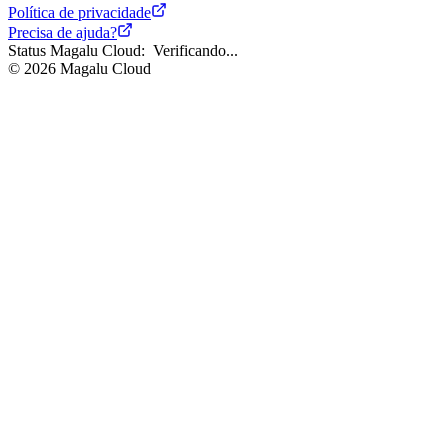
Como fazer
Política de privacidade
Tutoriais
Precisa de ajuda?
Identidade e gestão de acessos
Status Magalu Cloud:
Verificando...
FinOps
©
2026
Magalu Cloud
Segurança
Regiões e Zonas
Public preview
Release Notes