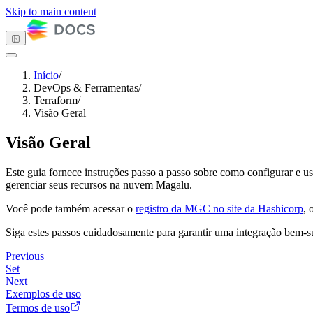
Skip to main content
Início
/
DevOps & Ferramentas
/
Tema escuro
Terraform
/
Visão Geral
Visão Geral
Primeiros passos
Computação
Este guia fornece instruções passo a passo sobre como configurar e us
Armazenamento
gerenciar seus recursos na nuvem Magalu.
Redes
Banco de dados
Você pode também acessar o
registro da MGC no site da Hashicorp
, 
Gerenciamento de contêineres
DevOps & Ferramentas
Siga estes passos cuidadosamente para garantir uma integração bem-s
API Keys
APIs
Previous
CLI
Set
Terraform
Next
Visão Geral
Exemplos de uso
Exemplos de uso
Termos de uso