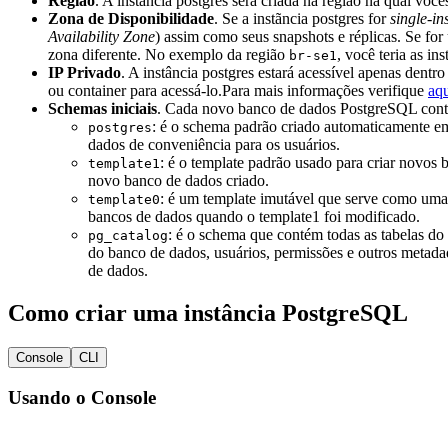
Região
. A instância postgres será criada na região na qual vo
Ligar e Desligar uma
Zona de Disponibilidade
. Se a instãncia postgres for
single-in
instância postgres
Availability Zone
) assim como seus snapshots e réplicas. Se fo
Excluir uma instância
zona diferente. No exemplo da região
, você teria as in
br-se1
Prevenir exclusão
IP Privado
. A instância postgres estará acessível apenas dent
acidental
ou container para acessá-lo.Para mais informações verifique
aq
Ver os detalhes da
Schemas iniciais
. Cada novo banco de dados PostgreSQL conta
instância postgres
: é o schema padrão criado automaticamente e
postgres
Conectar e Configurar
dados de conveniência para os usuários.
Replicação
: é o template padrão usado para criar novos
template1
Backups e Restauração
novo banco de dados criado.
Segurança e Monitoramento
: é um template imutável que serve como uma 
template0
Troubleshooting
bancos de dados quando o template1 foi modificado.
Referência da API
: é o schema que contém todas as tabelas do
pg_catalog
Gerenciamento de contêineres
do banco de dados, usuários, permissões e outros metad
DevOps & Ferramentas
de dados.
Identidade e gestão de acessos
FinOps
Como criar uma instância PostgreSQL
Segurança
Regiões e Zonas
Public preview
Console
CLI
Release Notes
Usando o Console