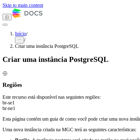
Skip to main content
Início
/
/
Tema escuro
Criar uma instância PostgreSQL
Criar uma instância PostgreSQL
Primeiros passos
Computação
Armazenamento
Regiões
Redes
Banco de dados
Este recurso está disponível nas seguintes regiões:
Visão Geral
br-se1
MySQL
br-ne1
PostgreSQL
Criar e Gerenciar
Esta página contém um guia de como você pode criar uma nova inst
Criar uma instância
PostgreSQL
Uma nova instância criada na MGC terá as seguintes características:
Modificar uma
instância postgres