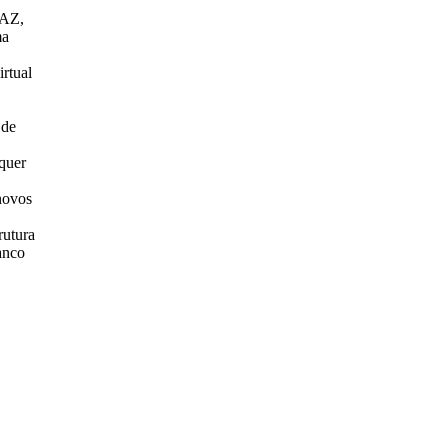
 AZ,
ma
irtual
 de
lquer
novos
rutura
anco