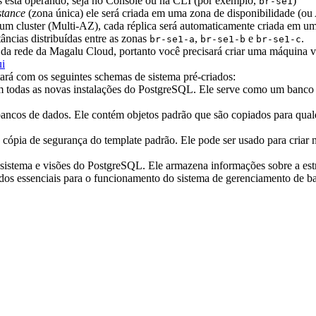
cês está operando, seja no Console ou na CLI (por exemplo,
)
br-se1
stance
(zona única) ele será criada em uma zona de disponibilidade (ou
r um cluster (Multi-AZ), cada réplica será automaticamente criada em u
stâncias distribuídas entre as zonas
,
e
.
br-se1-a
br-se1-b
br-se1-c
ro da rede da Magalu Cloud, portanto você precisará criar uma máquina v
ui
rá com os seguintes schemas de sistema pré-criados:
m todas as novas instalações do PostgreSQL. Ele serve como um banco
 bancos de dados. Ele contém objetos padrão que são copiados para qua
cópia de segurança do template padrão. Ele pode ser usado para criar 
 sistema e visões do PostgreSQL. Ele armazena informações sobre a est
ados essenciais para o funcionamento do sistema de gerenciamento de b