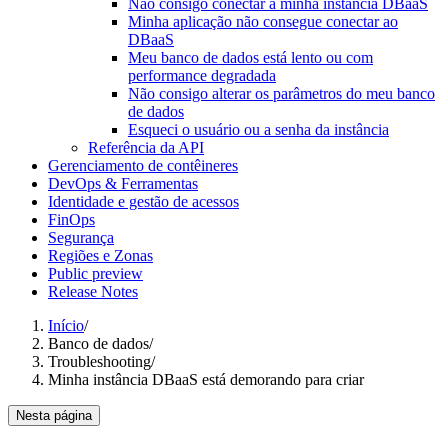
Não consigo conectar a minha instância DBaaS
Minha aplicação não consegue conectar ao
DBaaS
Meu banco de dados está lento ou com
performance degradada
Não consigo alterar os parâmetros do meu banco
de dados
Esqueci o usuário ou a senha da instância
Referência da API
Gerenciamento de contêineres
DevOps & Ferramentas
Identidade e gestão de acessos
FinOps
Segurança
Regiões e Zonas
Public preview
Release Notes
Início
/
Banco de dados
/
Troubleshooting
/
Minha instância DBaaS está demorando para criar
Nesta página