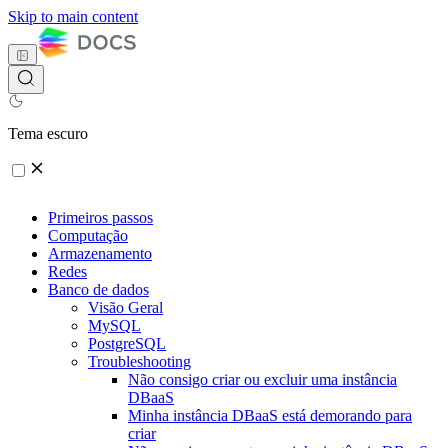
Skip to main content
Tema escuro
Primeiros passos
Computação
Armazenamento
Redes
Banco de dados
Visão Geral
MySQL
PostgreSQL
Troubleshooting
Não consigo criar ou excluir uma instância
DBaaS
Minha instância DBaaS está demorando para
criar