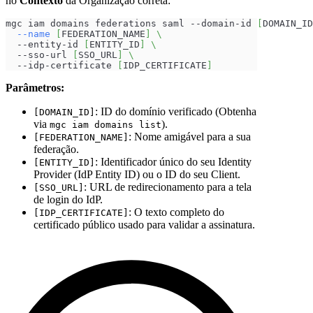
no
Contexto
da Organização correta:
mgc iam domains federations saml --domain-id 
[
DOMAIN_ID
--name
[
FEDERATION_NAME
]
\
  --entity-id 
[
ENTITY_ID
]
\
  --sso-url 
[
SSO_URL
]
\
  --idp-certificate 
[
IDP_CERTIFICATE
]
Parâmetros:
: ID do domínio verificado (Obtenha
[DOMAIN_ID]
via
).
mgc iam domains list
: Nome amigável para a sua
[FEDERATION_NAME]
federação.
: Identificador único do seu Identity
[ENTITY_ID]
Provider (IdP Entity ID) ou o ID do seu Client.
: URL de redirecionamento para a tela
[SSO_URL]
de login do IdP.
: O texto completo do
[IDP_CERTIFICATE]
certificado público usado para validar a assinatura.