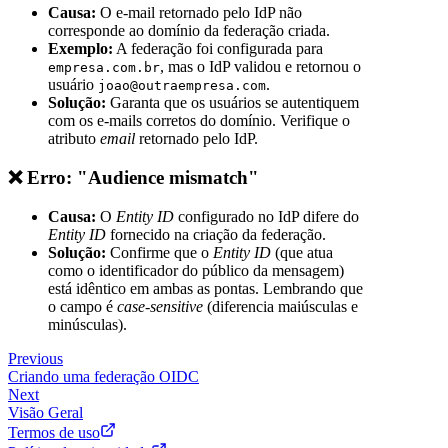
Causa:
O e-mail retornado pelo IdP não
corresponde ao domínio da federação criada.
Exemplo:
A federação foi configurada para
, mas o IdP validou e retornou o
empresa.com.br
usuário
.
joao@outraempresa.com
Solução:
Garanta que os usuários se autentiquem
com os e-mails corretos do domínio. Verifique o
atributo
email
retornado pelo IdP.
❌ Erro: "Audience mismatch"
Causa:
O
Entity ID
configurado no IdP difere do
Entity ID
fornecido na criação da federação.
Solução:
Confirme que o
Entity ID
(que atua
como o identificador do público da mensagem)
está idêntico em ambas as pontas. Lembrando que
o campo é
case-sensitive
(diferencia maiúsculas e
minúsculas).
Previous
Criando uma federação OIDC
Next
Visão Geral
Termos de uso