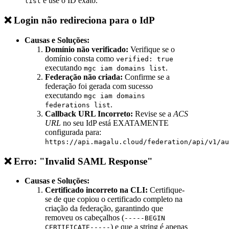
e use o ID exato.
list
❌ Login não redireciona para o IdP
Causas e Soluções:
Domínio não verificado:
Verifique se o
domínio consta como
verified: true
executando
.
mgc iam domains list
Federação não criada:
Confirme se a
federação foi gerada com sucesso
executando
mgc iam domains
.
federations list
Callback URL Incorreto:
Revise se a
ACS
URL
no seu IdP está EXATAMENTE
configurada para:
https://api.magalu.cloud/federation/api/v1/au
❌ Erro: "Invalid SAML Response"
Causas e Soluções:
Certificado incorreto na CLI:
Certifique-
se de que copiou o certificado completo na
criação da federação, garantindo que
removeu os cabeçalhos (
-----BEGIN
) e que a string é apenas
CERTIFICATE-----