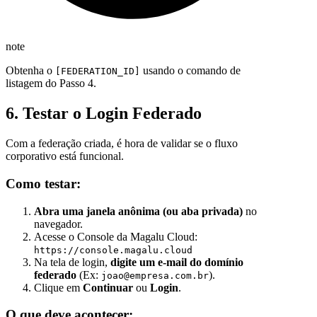
note
Obtenha o
usando o comando de
[FEDERATION_ID]
listagem do Passo 4.
6. Testar o Login Federado
Com a federação criada, é hora de validar se o fluxo
corporativo está funcional.
Como testar:
Abra uma janela anônima (ou aba privada)
no
navegador.
Acesse o Console da Magalu Cloud:
https://console.magalu.cloud
Na tela de login,
digite um e-mail do domínio
federado
(Ex:
).
joao@empresa.com.br
Clique em
Continuar
ou
Login
.
O que deve acontecer: