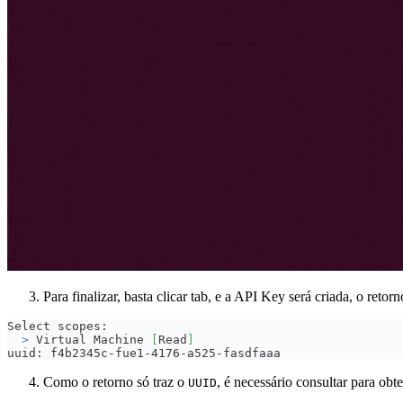
Para finalizar, basta clicar tab, e a API Key será criada, o retor
Select scopes:
>
 Virtual Machine 
[
Read
]
uuid: f4b2345c-fue1-4176-a525-fasdfaaa
Como o retorno só traz o
, é necessário consultar para obt
UUID