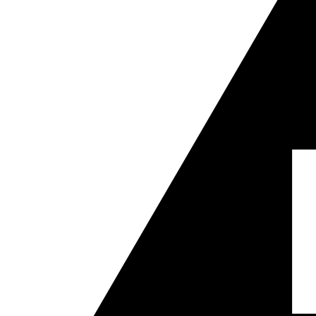
Como criar API
Key
APIs
CLI
Terraform
Identidade e gestão de acessos
FinOps
Segurança
Regiões e Zonas
Public preview
Release Notes