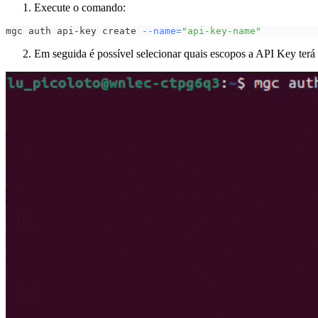
Execute o comando:
mgc auth api-key create 
--name
=
"api-key-name"
Em seguida é possível selecionar quais escopos a API Key terá 