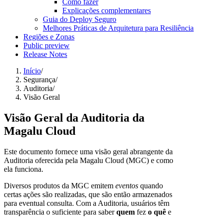
Como fazer
Explicações complementares
Guia do Deploy Seguro
Melhores Práticas de Arquitetura para Resiliência
Regiões e Zonas
Public preview
Release Notes
Início
/
Segurança
/
Auditoria
/
Visão Geral
Visão Geral da Auditoria da
Magalu Cloud
Este documento fornece uma visão geral abrangente da
Auditoria oferecida pela Magalu Cloud (MGC) e como
ela funciona.
Diversos produtos da MGC emitem
eventos
quando
certas ações são realizadas, que são então armazenados
para eventual consulta. Com a Auditoria, usuários têm
transparência o suficiente para saber
quem
fez
o quê
e