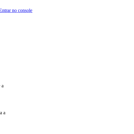
Entrar no console
 a
a a