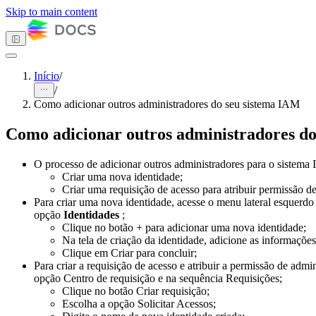
Skip to main content
Início
/
/
Tema escuro
Como adicionar outros administradores do seu sistema IAM
Como adicionar outros administradores d
Primeiros passos
O processo de adicionar outros administradores para o sistema
Computação
Criar uma nova identidade;
Armazenamento
Criar uma requisição de acesso para atribuir permissão 
Redes
Para criar uma nova identidade, acesse o menu lateral esquerdo
Banco de dados
opção
Identidades
;
Gerenciamento de contêineres
Clique no botão + para adicionar uma nova identidade;
DevOps & Ferramentas
Na tela de criação da identidade, adicione as informaçõe
Identidade e gestão de acessos
Clique em Criar para concluir;
ID Magalu
Para criar a requisição de acesso e atribuir a permissão de admi
Turia
opção Centro de requisição e na sequência Requisições;
Turia IAM Automations
Clique no botão Criar requisição;
Visão Geral
Escolha a opção Solicitar Acessos;
Como fazer