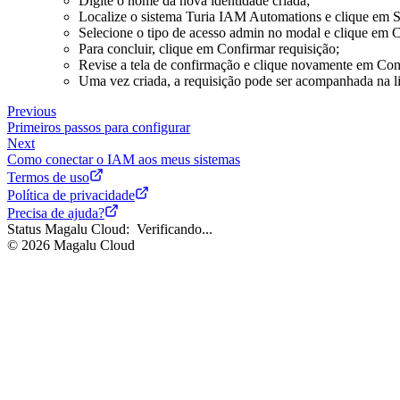
Digite o nome da nova identidade criada;
Como começar
Localize o sistema Turia IAM Automations e clique em S
Pré-requisitos
Selecione o tipo de acesso admin no modal e clique em
para contratar
Para concluir, clique em Confirmar requisição;
Como contratar
Revise a tela de confirmação e clique novamente em Con
Como acessar
Uma vez criada, a requisição pode ser acompanhada na li
minha instância
dedicada
Previous
Primeiros
Primeiros passos para configurar
passos para
Next
configurar
Como conectar o IAM aos meus sistemas
Como adicionar
Termos de uso
outros
Política de privacidade
administradores
Precisa de ajuda?
do seu sistema
Status Magalu Cloud:
Verificando...
IAM
©
2026
Magalu Cloud
Como conectar
o IAM aos
meus sistemas
Como executar
processos de
ciclo de vida
Como criar
regras de
aprovação para
novas